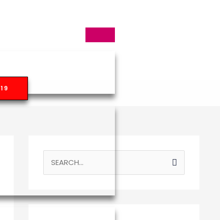
19
S
E
A
R