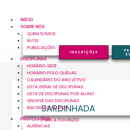
SKIP
TO
CONTENT
INÍCIO
SOBRE NÓS
QUEM SOMOS
RUTIS
PUBLICAÇÕES
P
INSCRIÇÕES
E
DISCIPLINAS
HORÁRIO SEDE
HORÁRIO POLO QUEIJAS
CALENDÁRIO DO ANO LETIVO
POST
LISTA GERAL DE DISCIPLINAS
NAVIGATION
LISTA DE DISCIPLINAS POR ALUNO
SINOPSE DAS DISCIPLINAS
SARDINHADA
INSCRIÇÃO ALUNOS
PROFESSORES
/
UNCATEGORIZED
AUSÊNCIAS