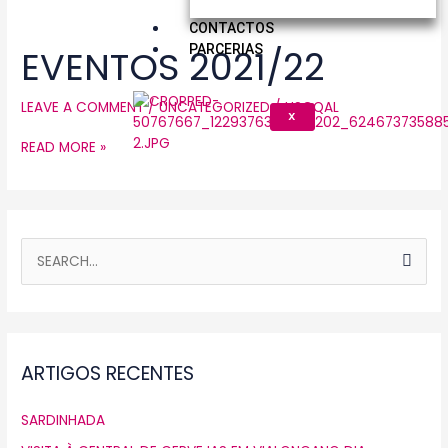
EVENTOS
CONTACTOS
2021/22
PARCERIAS
EVENTOS 2021/22
LEAVE A COMMENT
/
UNCATEGORIZED
/
USCQAL
X
READ MORE »
S
E
A
R
ARTIGOS RECENTES
C
H
SARDINHADA
F