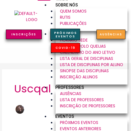
SKIP
SOBRE NÓS
TO
QUEM SOMOS
CONTENT
RUTIS
PUBLICAÇÕES
PRÓXIMOS
DISCIPLINAS
INSCRIÇÕES
AUSÊNCIAS
EVENTOS
HORÁRIO SEDE
HORÁRIO POLO QUEIJAS
COVID-19
CALENDÁRIO DO ANO LETIVO
LISTA GERAL DE DISCIPLINAS
LISTA DE DISCIPLINAS POR ALUNO
SINOPSE DAS DISCIPLINAS
INSCRIÇÃO ALUNOS
Uscqal
PROFESSORES
AUSÊNCIAS
LISTA DE PROFESSORES
INSCRIÇÃO DE PROFESSORES
EVENTOS
PRÓXIMOS EVENTOS
EVENTOS ANTERIORES